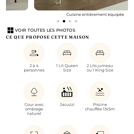
ARRIVÉE
DÉPART
Cuisine entièrement équipée
Instructions de check-in
Le check in se fait entre 16 et 19.00. Si vous souhaitez arriver
après 19.00, nous vous remercions de nous contacter au plus
VOIR TOUTES LES PHOTOS
tôt pour organiser au mieux votre arrivée.
CE QUE PROPOSE CETTE MAISON
Une demande particulière ?
2 à 4
1 Lit Queen
2 Lits jumeau
personnes
Size
ou 1 King Size
Envoyer
RETOUR
Cour avec
Jacuzzi
Piscine
ombrage
chauffée 13x5m
naturel