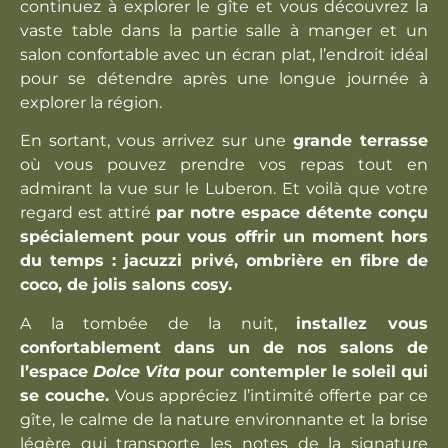
Nombre d'adultes
Nombre d'enfants
continuez à explorer le gîte et vous découvrez la
*
vaste table dans la partie salle à manger et un
salon confortable avec un écran plat, l’endroit idéal
Adresse
pour se détendre après une longue journée à
*
explorer la région.
En sortant, vous arrivez sur une
grande terrasse
où vous pouvez prendre vos repas tout en
admirant la vue sur le Luberon.
Et voilà que votre
regard est attiré
par notre espace détente conçu
Continuer
RETOUR
spécialement pour vous offrir un moment hors
du temps : jacuzzi privé, ombrière en fibre de
coco, de jolis salons cosy.
A la tombée de la nuit,
installez vous
confortablement dans un de nos salons de
l’espace
Dolce Vita
pour contempler le soleil qui
se couche.
Vous appréciez l’intimité offerte par ce
gîte, le calme de la nature environnante et la brise
légère qui transporte les notes de la signature