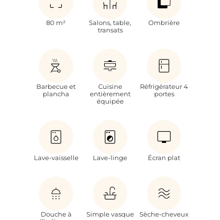
80 m²
Salons, table,
Ombrière
transats
Barbecue et
Cuisine
Réfrigérateur 4
plancha
entièrement
portes
équipée
*
Virement Bancaire, chèque ou CB par téléphone
Paiement par carte bancaire
Lave-vaisselle
Lave-linge
Écran plat
Soumettre
Douche à
Simple vasque
Sèche-cheveux