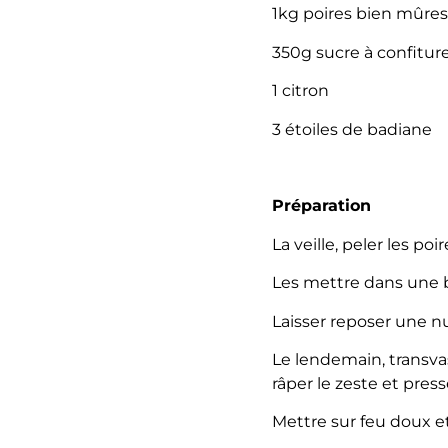
1kg poires bien mûres
350g sucre à confitur
1 citron
3 étoiles de badiane
Préparation
La veille, peler les po
Les mettre dans une b
Laisser reposer une nui
Le lendemain, transvas
râper le zeste et pres
Mettre sur feu doux e