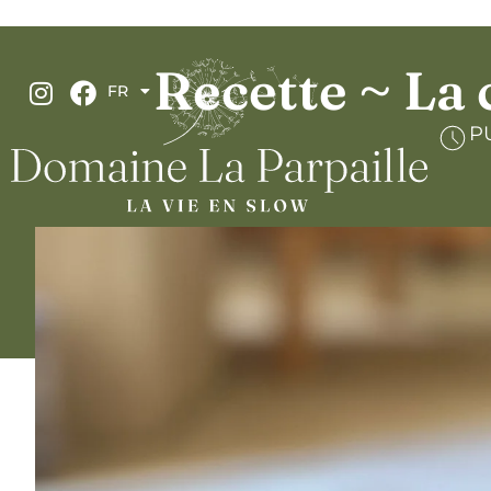
Recette ~ La 
FR
P